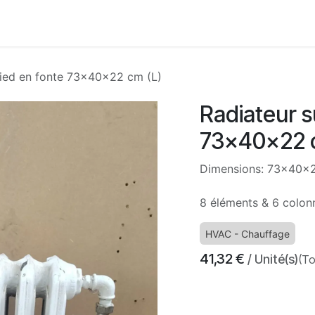
Accueil
Boutique
Nos services
À propos
Con
pied en fonte 73x40x22 cm (L)
Radiateur s
73x40x22 c
Dimensions: 73x40x2
8 éléments & 6 colon
HVAC - Chauffage
41,32
€
/ Unité(s)
(To
​