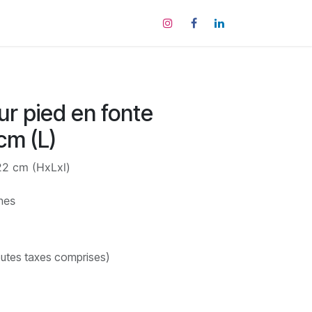
tact
ur pied en fonte
m (L)
2 cm (HxLxl)
nes
utes taxes comprises)