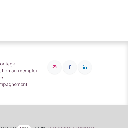
montage
ation au réemploi
re
compagnement