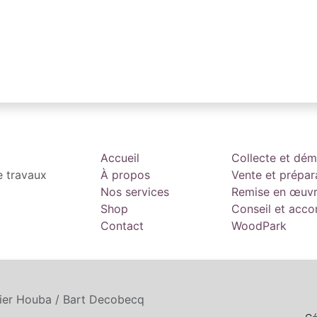
Accueil
Collecte et dé
e travaux
À propos
Vente et prépar
Nos services
Remise en œuv
Shop
Conseil et ac
Contact
WoodPark
tier Houba / Bart Decobecq