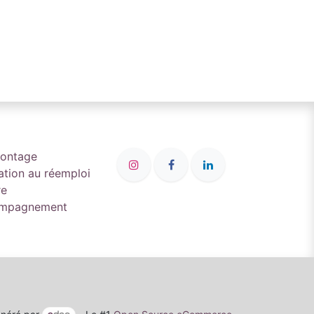
montage
ation au réemploi
re
compagnement