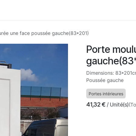
Accueil
Boutique
Nos services
À propos
Con
urée une face poussée gauche(83*201)
Porte moul
gauche(83
Dimensions: 83*201
Poussée gauche
Portes intérieures
41,32
€
/ Unité(s)
(To
​