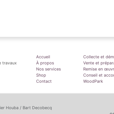
Accueil
Collecte et dé
e travaux
À propos
Vente et prépar
Nos services
Remise en œuv
Shop
Conseil et ac
Contact
WoodPark
tier Houba / Bart Decobecq