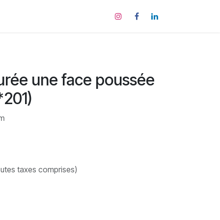
tact
urée une face poussée
*201)
cm
utes taxes comprises)