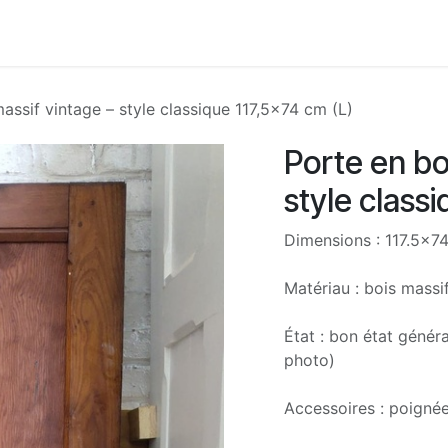
Accueil
Boutique
Nos services
À propos
Con
assif vintage – style classique 117,5x74 cm (L)
Porte en bo
style class
Dimensions : 117.5x7
Matériau : bois massi
État : bon état génér
photo)
Accessoires : poignée