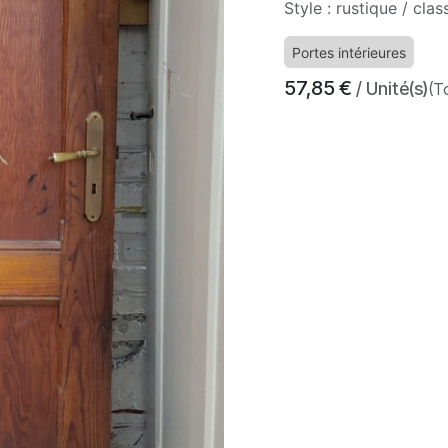
Style : rustique / clas
Portes intérieures
57,85
€
/ Unité(s)
(T
​