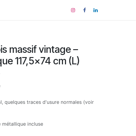
tact
is massif vintage –
ique 117,5x74 cm (L)
4
f
al, quelques traces d'usure normales (voir
 métallique incluse