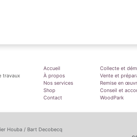
Accueil
Collecte et dé
e travaux
À propos
Vente et prépar
Nos services
Remise en œuv
Shop
Conseil et ac
Contact
WoodPark
tier Houba / Bart Decobecq