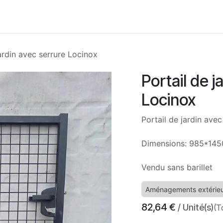
Accueil
Boutique
Nos services
À propos
Con
jardin avec serrure Locinox
Portail de j
Locinox
Portail de jardin ave
Dimensions: 985*14
Vendu sans barillet
Aménagements extérie
82,64
€
/ Unité(s)
(T