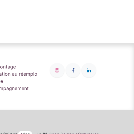
montage
ation au réemploi
re
compagnement