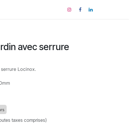
tact
ardin avec serrure
c serrure Locinox.
50mm
urs
outes taxes comprises)