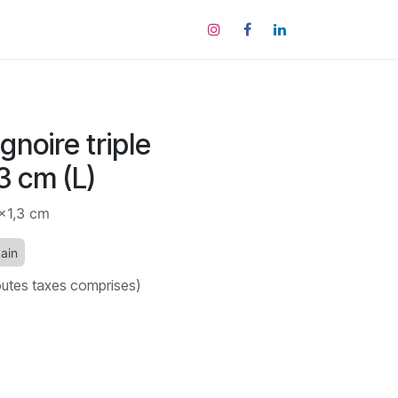
tact
gnoire triple
3 cm (L)
x1,3 cm
bain
utes taxes comprises)