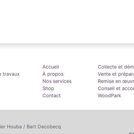
Accueil
Collecte et dé
e travaux
À propos
Vente et prépar
Nos services
Remise en œuv
Shop
Conseil et ac
Contact
WoodPark
tier Houba / Bart Decobecq