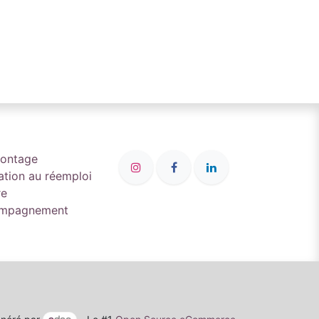
montage
ation au réemploi
re
compagnement