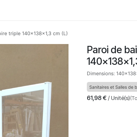
Accueil
Boutique
Nos services
À propos
Con
ire triple 140x138x1,3 cm (L)
Paroi de bai
140x138x1,
Dimensions: 140x138
Sanitaires et Salles de 
61,98
€
/ Unité(s)
(To
​