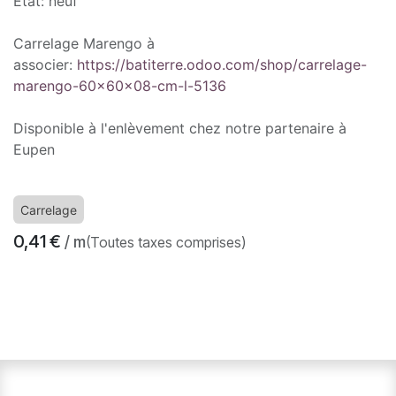
État: neuf
Carrelage Marengo à
associer:
https://batiterre.odoo.com/shop/carrelage-
marengo-60x60x08-cm-l-5136
Disponible à l'enlèvement chez notre partenaire à
Eupen
Carrelage
0,41
€
/ m
(Toutes taxes comprises)
​