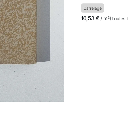
Carrelage
16,53
€
/ m²
(Toutes 
​