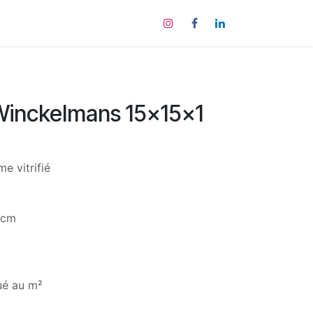
tact
Winckelmans 15x15x1
e vitrifié
 cm
qué au m²