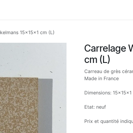
Accueil
Boutique
Nos services
À propos
Con
ckelmans 15x15x1 cm (L)
Carrelage 
cm (L)
Carreau de grès céram
Made in France
Dimensions: 15x15x1
Etat: neuf
Prix et quantité indi