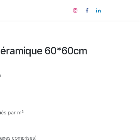
tact
 céramique 60*60cm
m
qués par m²
taxes comprises)