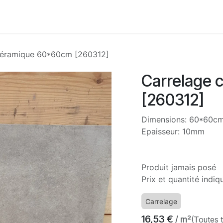
Accueil
Boutique
Nos services
À propos
Con
céramique 60*60cm [260312]
Carrelage
[260312]
Dimensions: 60*60c
Epaisseur: 10mm
Produit jamais posé
Prix et quantité indi
Carrelage
16,53
€
/ m²
(Toutes 