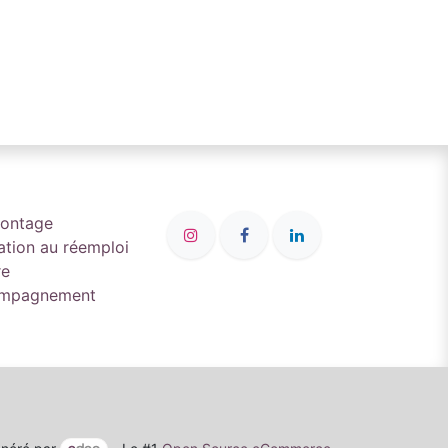
montage
ation au réemploi
re
compagnement