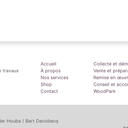
Accueil
Collecte et dé
e travaux
À propos
Vente et prépar
Nos services
Remise en œuv
Shop
Conseil et ac
Contact
WoodPark
tier Houba / Bart Decobecq