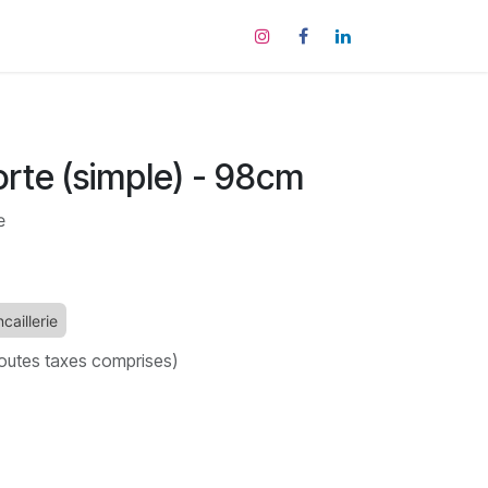
tact
orte (simple) - 98cm
e
caillerie
outes taxes comprises)