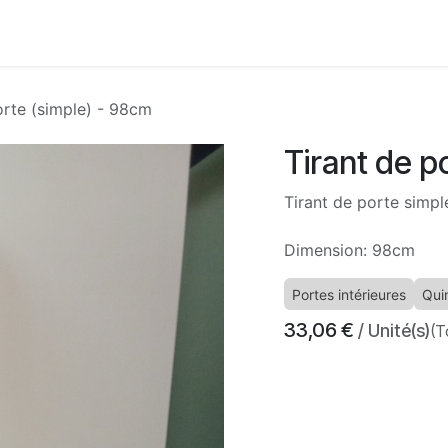
Accueil
Boutique
Nos services
À propos
Con
orte (simple) - 98cm
Tirant de p
Tirant de porte simpl
Dimension: 98cm
Portes intérieures
Quin
33,06
€
/ Unité(s)
(T
​