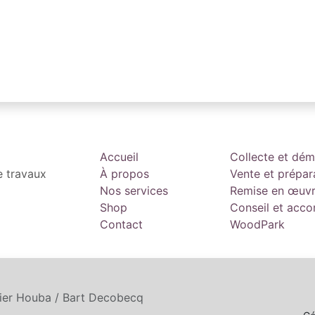
Accueil
Collecte et dé
e travaux
À propos
Vente et prépar
Nos services
Remise en œuv
Shop
Conseil et ac
Contact
WoodPark
tier Houba / Bart Decobecq