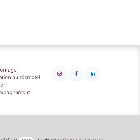
montage
ation au réemploi
re
compagnement