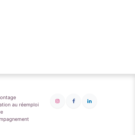
montage
ation au réemploi
re
compagnement