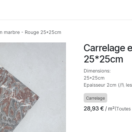
Accueil
Boutique
Nos services
À propos
Con
en marbre - Rouge 25*25cm
Carrelage 
25*25cm
Dimensions:
25*25cm
Epaisseur 2cm (/!\ le
Carrelage
28,93
€
/ m²
(Toutes
​