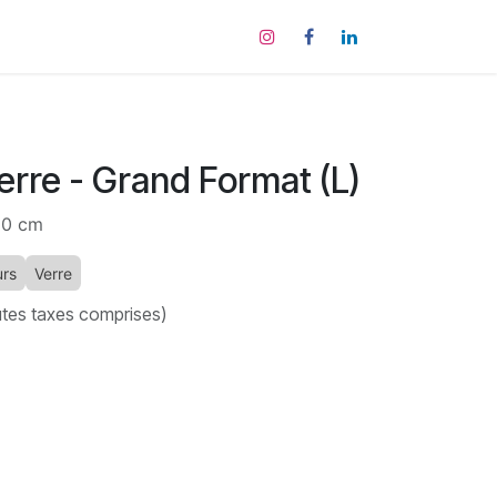
tact
erre - Grand Format (L)
10 cm
urs
Verre
tes taxes comprises)