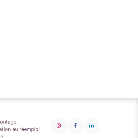
montage
ation au réemploi
re