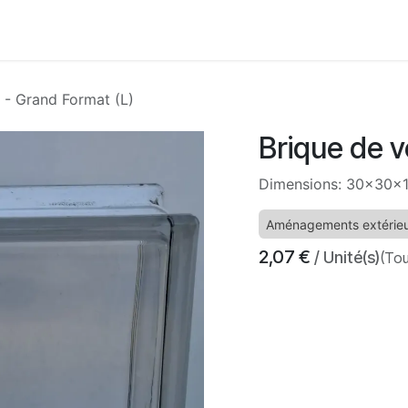
Accueil
Boutique
Nos services
À propos
Con
e - Grand Format (L)
Brique de v
Dimensions: 30x30x
Aménagements extérie
2,07
€
/ Unité(s)
(Tou
​